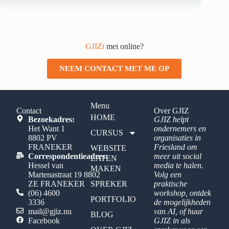
GJIZt
mei online?
NEEM CONTACT MET ME OP
Menu
Contact
Over GJIZ
HOME
Bezoekadres:
GJIZ helpt
Het Want 1
ondernemers en
CURSUS
8802 PV
organisaties in
FRANEKER
Friesland om
WEBSITE
Correspondentieadres:
meer uit social
LATEN
Hessel van
media te halen.
MAKEN
Martenastraat 19 8802
Volg een
ZE FRANEKER
SPREKER
praktische
(06) 4600
workshop, ontdek
PORTFOLIO
3336
de mogelijkheden
mail@gjiz.nu
van AI, of huur
BLOG
Facebook
GJIZ in als