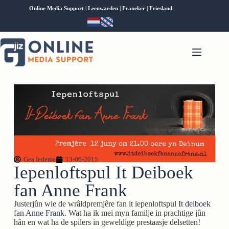
Online Media Support | Leeuwarden | Franeker | Friesland
Gea Iedema
13-06-2015
Iepenloftspul It Deiboek
fan Anne Frank
Justerjûn wie de wrâldpremjêre fan it iepenloftspul
It deiboek
fan Anne Frank
. Wat ha ik mei myn familje in prachtige jûn
hân en wat ha de spilers in geweldige prestaasje delsetten!