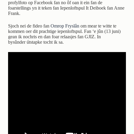
profylfoto op Facebook fan no ôf oan it ein fan de
foarstellings yn it teken fan Iepenloftspul It Deiboek fan Anne
Frank.
Sjoch nei de fideo fan
Omrop Fryslân
om mear te witte te
kommen oer dit prachtige iepenloftspul. Fan ‘e jûn (13 juni)
gean ik nochris en dan foar relaasjes fan GJIZ. In
bysûnder útstapke tocht ik sa.