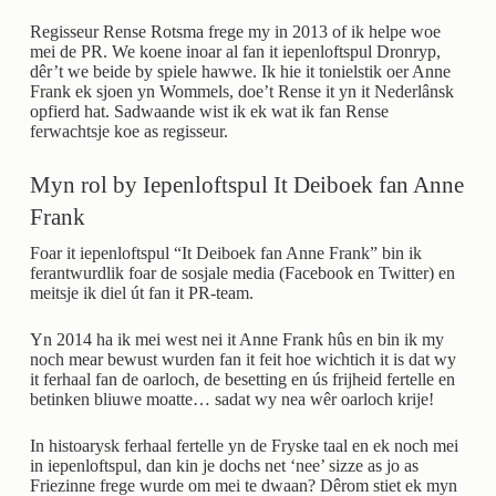
Regisseur Rense Rotsma frege my in 2013 of ik helpe woe
mei de PR. We koene inoar al fan it iepenloftspul Dronryp,
dêr’t we beide by spiele hawwe. Ik hie it tonielstik oer Anne
Frank ek sjoen yn Wommels, doe’t Rense it yn it Nederlânsk
opfierd hat. Sadwaande wist ik ek wat ik fan Rense
ferwachtsje koe as regisseur.
Myn rol by Iepenloftspul It Deiboek fan Anne
Frank
Foar it iepenloftspul “It Deiboek fan Anne Frank” bin ik
ferantwurdlik foar de sosjale media (Facebook en Twitter) en
meitsje ik diel út fan it PR-team.
Yn 2014 ha ik mei west nei it Anne Frank hûs en bin ik my
noch mear bewust wurden fan it feit hoe wichtich it is dat wy
it ferhaal fan de oarloch, de besetting en ús frijheid fertelle en
betinken bliuwe moatte… sadat wy nea wêr oarloch krije!
In histoarysk ferhaal fertelle yn de Fryske taal en ek noch mei
in iepenloftspul, dan kin je dochs net ‘nee’ sizze as jo as
Friezinne frege wurde om mei te dwaan? Dêrom stiet ek myn